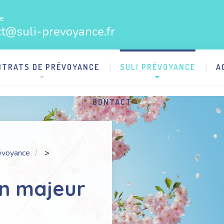
re
ct@suli-prevoyance.fr
NTRATS DE PRÉVOYANCE
SULI PRÉVOYANCE
A
CONTACT
révoyance
>
un majeur