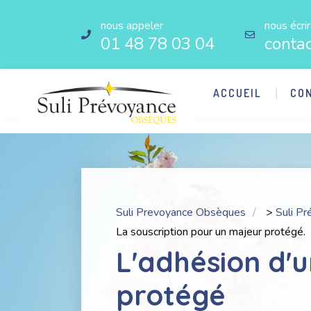
nous appeler
nous écri
01 48 78 03 04
conta
ACCUEIL
CO
Suli Prevoyance Obsèques
>
Suli P
La souscription pour un majeur protégé.
L'adhésion d'
protégé